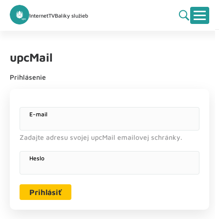
Internet
TV
Balíky služieb
upcMail
Prihlásenie
E-mail
Zadajte adresu svojej upcMail emailovej schránky.
Heslo
Prihlásiť