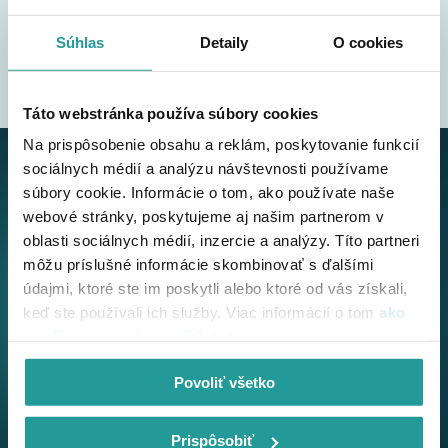
IMAP konfiguráciu
Súhlas
Detaily
O cookies
Vylepšené vyhľadávanie v obsahu schránky
Táto webstránka používa súbory cookies
Na prispôsobenie obsahu a reklám, poskytovanie funkcií
sociálnych médií a analýzu návštevnosti používame
súbory cookie. Informácie o tom, ako používate naše
webové stránky, poskytujeme aj našim partnerom v
oblasti sociálnych médií, inzercie a analýzy. Títo partneri
môžu príslušné informácie skombinovať s ďalšími
údajmi, ktoré ste im poskytli alebo ktoré od vás získali,
keď ste používali ich služby. Viac informácií o tom
ako
používame cookies nájdete tu
.
Povoliť všetko
Nová aplikácia
Prispôsobiť