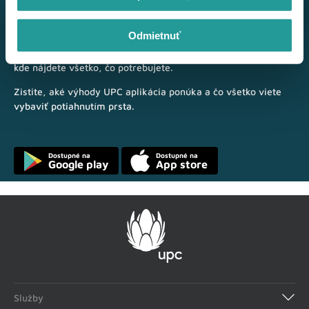
Moje UPC
Odmietnuť
Od teraz máte celú pobočku UPC vo svojom mobile,
kde nájdete všetko, čo potrebujete.
Zistite, aké výhody UPC aplikácia ponúka a čo všetko viete
vybaviť potiahnutím prsta.
Dostupné na
Dostupné na
Google play
App store
Služby